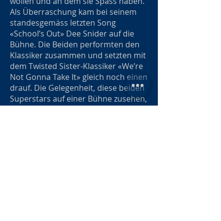
wollen und an dem sie Spass haben.
Als Überraschung kam bei seinem
standesgemäss letzten Song
«School’s Out» Dee Snider auf die
Bühne. Die Beiden performten den
Klassiker zusammen und setzten mit
dem Twisted Sister-Klassiker «We’re
Not Gonna Take It» gleich noch einen
drauf. Die Gelegenheit, diese beiden
Superstars auf einer Bühne zusehen,
wird wohl in unserem Land einmalig
bleiben und macht diesen
grossartigen Tag am Riverside
Festival unvergesslich.
Der Sieger in diesem Gigantenduell
ist dennoch Dee Snider, der mit
wenig Showelementen, das Publikum
fast zwei Stunden zum Ausflippen
brachte. Alice Cooper ist immer gut
aber immer gleich, da nützte selbst
das imposante Bühnendesign