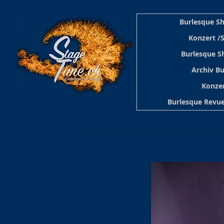
Burlesque S
Konzert /
Burlesque S
Archiv B
Konzer
Burlesque Revue