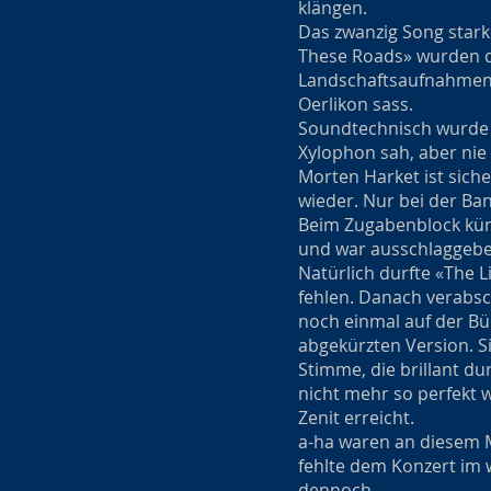
klängen.
Das zwanzig Song stark
These Roads» wurden di
Landschaftsaufnahmen 
Oerlikon sass.
Soundtechnisch wurde 
Xylophon sah, aber nie
Morten Harket ist sich
wieder. Nur bei der Ba
Beim Zugabenblock kündi
und war ausschlaggebe
Natürlich durfte «The 
fehlen. Danach verabsc
noch einmal auf der Büh
abgekürzten Version. Si
Stimme, die brillant d
nicht mehr so perfekt 
Zenit erreicht.
a-ha waren an diesem 
fehlte dem Konzert im 
dennoch.