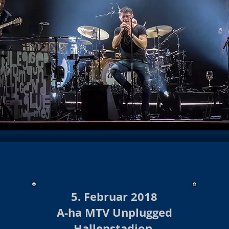
hows 2025/26
Konzert/Show 2026
Baloise Session
Kon
Show Archiv 2024
Konzerte/Shows Archiv 2023
Burlesque
hows 2023/24 Archiv
Burlesque Shows 2022/23 Archiv
Ko
urlesque 2020/21/22
Konzerte/ Shows Archiv 2021
Konzert
te /Show Archiv 2019
Konzert Archiv 2018
Burlesque Sho
s Archiv 2018/19
Burlesque Revue Archiv 2017/18
Konzer
5. Februar 2018
A-ha MTV Unplugged
Hallenstadion