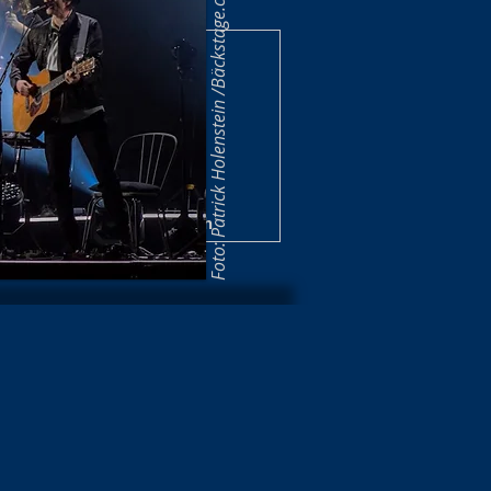
Foto: Patrick Holenstein /Bäckstage.ch
zerte/Shows Archiv 2025
 Shows 2024/25 Archiv
nzert/Shows Archiv 2022
e / Show Archiv 2020
ws Archiv 2019/20
t Archiv 2017
Über mich