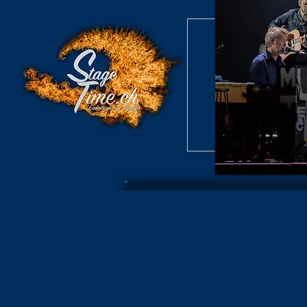
Burlesque S
Konzert /
Burlesque S
Archiv B
Konzer
Burlesque Revue