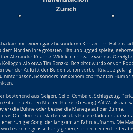
Zürich
-ha kam mit einem ganz besonderen Konzert ins Hallenstad
 dem Norden ihre grössten Hits unplugged spielte, gehört
riter Alexander Knappe. Wirklich innovativ war das Gezeigte
 Kollegen wie etwa Tim Benzko. Begleitet wurde er von Rob
n war der Auftritt der Beiden schon vorbei. Knappe gelang e
e zu hinterlassen. Besonders mit seinem charmanten Humor
nkten.
er bestehend aus Geigen, Cello, Cembalo, Schlagzeug, Perk
en Gitarre betraten Morten Harket (Gesang) Pål Waaktaar-Sa
vier) die Bühne oder besser die Manege auf der Bühne.
is is Our Home» erklärten sie das Hallenstadion zu unser
in eher ruhiger Song, der langsam an Fahrt aufnahm. Die Ma
 wird es keine grosse Party geben, sondern einen Liederab