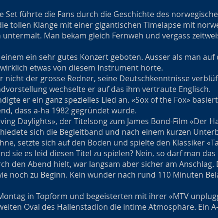
e Set führte die Fans durch die Geschichte des norwegischen
e tollen Klänge mit einer gigantischen Timelapse mit norw
untermalt. Man bekam gleich Fernweh und vergass zeitwei
einem ein sehr gutes Konzert geboten. Ausser als man auf
 wirklich etwas von diesem Instrument hörte.
er nicht der grosse Redner, seine Deutschkenntnisse verblü
ndvorstellung wechselte er auf das ihm vertraute Englisch.
gte er ein ganz spezielles Lied an. «Sox of the Fox» basie
nd, dass a-ha 1982 gegründet wurde.
Living Daylights», der Titelsong zum James Bond-Film «Der H
hiedete sich die Begleitband und nach einem kurzen Unterb
ne, setzte sich auf den Boden und spielte den Klassiker «T
nd sie es leid diesen Titel zu spielen? Nein, so darf man das
urch den Abend hielt, war langsam aber sicher am Anschlag. 
wie noch zu Beginn. Kein wunder nach rund 110 Minuten Bel
Montag in Topform und begeisterten mit ihrer «MTV unplug
weiten Oval des Hallenstadion die intime Atmosphäre. Ein A