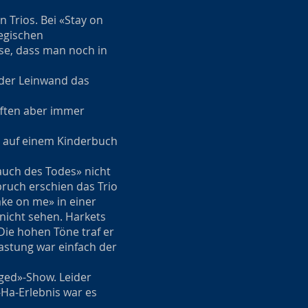
 Trios. Bei «Stay on
egischen
se, dass man noch in
 der Leinwand das
fften aber immer
rt auf einem Kinderbuch
auch des Todes» nicht
ruch erschien das Trio
ake on me» in einer
 nicht sehen. Harkets
Die hohen Töne traf er
astung war einfach der
ged»-Show. Leider
-Ha-Erlebnis war es