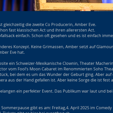
t gleichzeitig die zweite Co Producerin, Amber Eve.
on fast klassischen Act und ihren allerersten Act.
fallsack einfach. Schon oft gesehen und es ist einfach imme
nderes Konzept. Keine Grimassen, Amber setzt auf Glamour 
mber Eve hat.
ebsite ein Schweizer-Mexikanische Clownin, Theater Macher
Director vom Fool’s Moon Cabaret im Renommierten Soho Thea
rstück, bei dem es um das Wunder der Geburt ging. Aber auf 
era aus der Hand gefallen ist. Aber keine Sorge die ist fes
elangen ein perfekter Event. Das Publikum war laut und bei a
r Sommerpause gibt es am: Freitag,4. April 2025 im Comedy