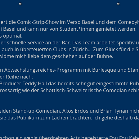
tiert die Comic-Strip-Show im Verso Basel und dem Comedyh
Uni Basel und kann nur von Student*innen gemietet werden.
s optimal.
 der schnelle Service an der Bar. Das Team arbeitet spediti
 auch in überteuerten Clubs in Zürich… Zum Glück für die S
 widme mich liebe dem geschehen auf der Bühne.
ein Abwechslungsreiches-Programm mit Burlesque und Sta
er Reihe nach:
roducer Teddy Hall das bereits sehr gut eingestimmte Publ
 Grossartig wie der Schottisch-Schweizerische Comedian schl
eiden Stand-up-Comedian, Akos Erdos und Brian Tynan nicht
sie das Publikum zum Lachen brachten. Ich gehe deshalb dav
ja schon ein wenig überdrehten Acts begeisterte Fou Fou Ka