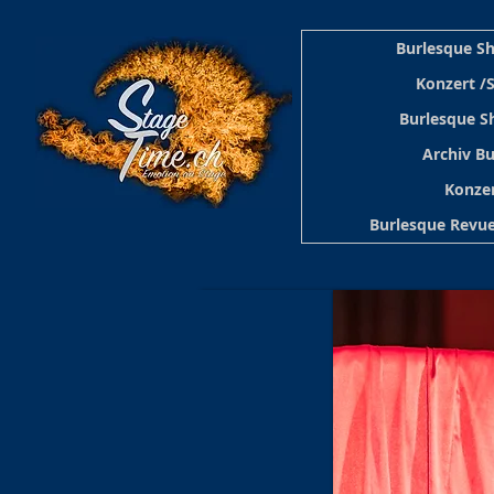
Burlesque S
Konzert /
Burlesque S
Archiv B
Konzer
Burlesque Revue