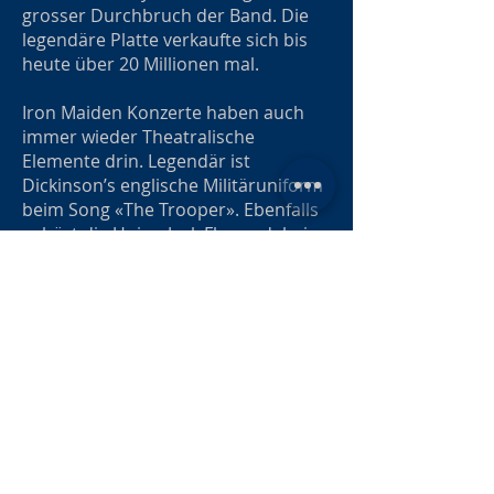
grosser Durchbruch der Band. Die
legendäre Platte verkaufte sich bis
heute über 20 Millionen mal.
Iron Maiden Konzerte haben auch
immer wieder Theatralische
Elemente drin. Legendär ist
Dickinson’s englische Militäruniform
beim Song «The Trooper». Ebenfalls
gehört die Union Jack Flagge dabei
und in Zürich die Schweizer Flagge
dazu. Nur hat der Pilot und Inhaber
von zwei Ehrendoktortitel (einer für
Musik und einer im Bereich
Philosophie) noch nicht
mitbekommen, dass die Schweiz
eines von zwei Ländern weltweit ist
das eine quadratische Flagge hat.
Das zweite Land ist nur ein Staat,
und zwar der Vatikan.