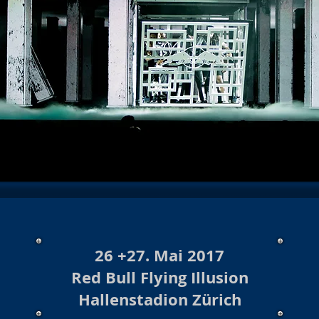
hows 2025/26
Konzert/Show 2026
Baloise Session
Kon
Show Archiv 2024
Konzerte/Shows Archiv 2023
Burlesque
hows 2023/24 Archiv
Burlesque Shows 2022/23 Archiv
Ko
urlesque 2020/21/22
Konzerte/ Shows Archiv 2021
Konzert
te /Show Archiv 2019
Konzert Archiv 2018
Burlesque Sho
s Archiv 2018/19
Burlesque Revue Archiv 2017/18
Konzer
26 +27. Mai 2017
Red Bull Flying Illusion
Hallenstadion Zürich