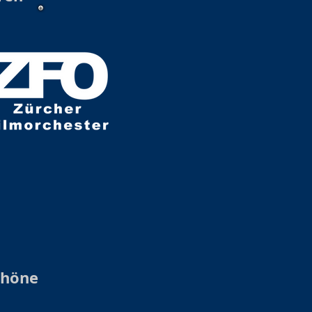
chöne