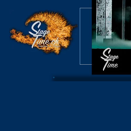
Burlesque S
Konzert /
Burlesque S
Archiv B
Konzer
Burlesque Revue