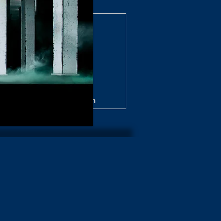
zerte/Shows Archiv 2025
 Shows 2024/25 Archiv
nzert/Shows Archiv 2022
e / Show Archiv 2020
ws Archiv 2019/20
t Archiv 2017
Über mich