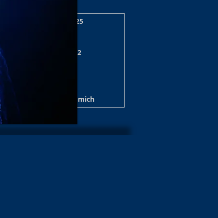
zerte/Shows Archiv 2025
 Shows 2024/25 Archiv
nzert/Shows Archiv 2022
e / Show Archiv 2020
ws Archiv 2019/20
t Archiv 2017
Über mich