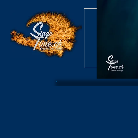
Burlesque S
Konzert /
Burlesque S
Archiv B
Konzer
Burlesque Revue