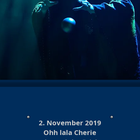
hows 2025/26
Konzert/Show 2026
Baloise Session
Kon
Show Archiv 2024
Konzerte/Shows Archiv 2023
Burlesque
hows 2023/24 Archiv
Burlesque Shows 2022/23 Archiv
Ko
urlesque 2020/21/22
Konzerte/ Shows Archiv 2021
Konzert
te /Show Archiv 2019
Konzert Archiv 2018
Burlesque Sho
s Archiv 2018/19
Burlesque Revue Archiv 2017/18
Konzer
2. November 2019
Ohh lala Cherie