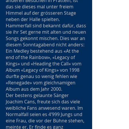
anderen Besuchen in Pratteln, ist
das sie dieses mal unter freiem
Himmel auf der grösseren Stage
neben der Halle spielten.
Hammerfall sind bekannt dafür, dass
sie ihr Set gerne mit alten und neuen
Songs gekonnt mischen. Dies war an
diesem Sonntagabend nicht anders:
Ein Medley bestehend aus «At the
end of the Rainbow», «Legacy of
Kings» und «Heading the Call» vom
Album «Legacy of Kings» von 1998
durfte genau so wenig fehlen wie
«Renegade» vom gleichnamigen
Album aus dem Jahr 2000.
Der bestens gelaunte Sänger
Joachim Cans, freute sich das viele
weibliche Fans anwesend waren. Im
Normalfall seien es 4’999 Jungs und
eine Frau, die vor der Bühne stehen,
meinte er. Er finde es ganz