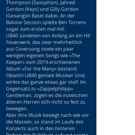
Thompson (Saxophon), Jahred
Gordon (Keys) und Gilly Gordon
(Gesang)in Basel dabei. An der
Baloise Session spielte Ben Torrens
sogar zum ersten mal mit.
UB40 zündeten von Anfang an ein Hit
Feuerwerk, das zwar mehrheitlich
aus Coversong sowie ein paar
wenigen eigenen Songs wie «The
Keeper» vom 2019 erschienenen
Album «For the Many» bestand.
Obwohl UB40 geniale Musiker sind,
wirkte das ganze etwas gar steif. Im
Gegensatz zu «Zappelphilipp»
Gentleman, zogen es die inzwischen
älteren Herren sich nicht so fest zu
bewegen.
Aber ihre Musik bewegt nach wie vor
die Massen, so stand im Laufe des
Konzerts auch in den hinteren