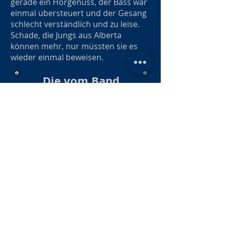
gerade ein Hörgenuss, der Bass war
einmal übersteuert und der Gesang
schlecht verständlich und zu leise.
Schade, die Jungs aus Alberta
können mehr, nur müssten sie es
wieder einmal beweisen.
Die vom Band
Management
vorgegebenen
Bedingungen, Fotos zu
machen, die meinen
Ansprüchen genügen,
waren leider diesmal
nicht gegeben. Deshalb
verzichtete ich auf das
Fotografieren.