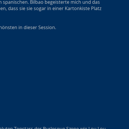
 spanischen. Bilbao begeisterte mich und das
n, dass sie sie sogar in einer Kartonkiste Platz
önsten in dieser Session.
oluten Topstars der Burlesque Szene wie Lou Lou