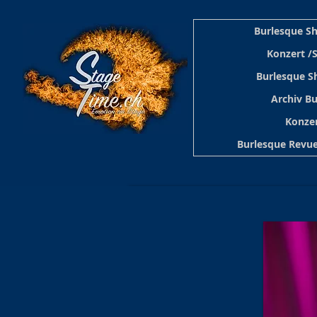
Burlesque S
Konzert /
Burlesque S
Archiv B
Konzer
Burlesque Revue