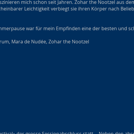
inieren mich schon seit Jahren. Zohar the Nootzel aus dem
heinbarer Leichtigkeit verbiegt sie ihren Körper nach Beliebe
Sommerpause war für mein Empfinden eine der besten und sch
rum, Mara de Nudée, Zohar the Nootzel
Festival» der grosse Sessionabschluss statt. Neben den abs