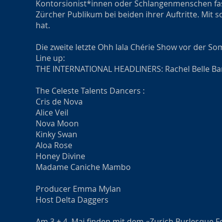
Kontorsionist*innen oder Schlangenmenschen fasz
Zürcher Publikum bei beiden ihrer Auftritte. Mit sc
hat.
Die zweite letzte Ohh lala Chérie Show vor der 
Line up:
THE INTERNATIONAL HEADLINERS: Rachel Belle Ba
The Celeste Talents Dancers :
Cris de Nova
Alice Veil
Nova Moon
Kinky Swan
Aloa Rose
Honey Divine
Madame Caniche Mambo
Producer Emma Mylan
Host Delta Daggers
Am 3.+ 4. Mai finden mit dem «Zurich Burlesque 