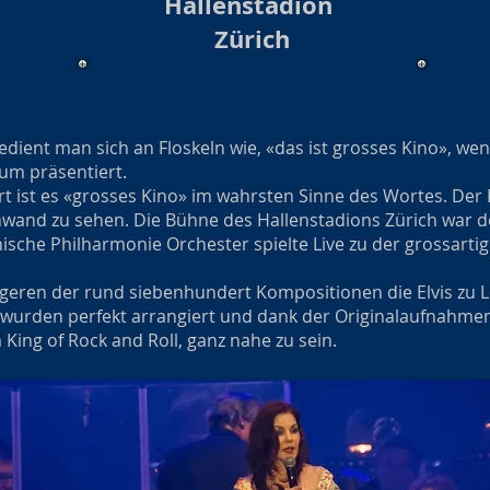
Hallenstadion
Zürich
ient man sich an Floskeln wie, «das ist grosses Kino», wen
um präsentiert.
ert ist es «grosses Kino» im wahrsten Sinne des Wortes. Der
inwand zu sehen. Die Bühne des Hallenstadions Zürich war 
ische Philharmonie Orchester spielte Live zu der grossarti
igeren der rund siebenhundert Kompositionen die Elvis zu 
e wurden perfekt arrangiert und dank der Originalaufnahmen
m King of Rock and Roll, ganz nahe zu sein.