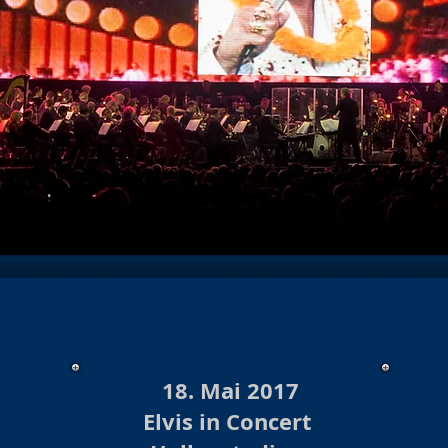
hows 2025/26
Konzert/Show 2026
Baloise Session
Kon
Show Archiv 2024
Konzerte/Shows Archiv 2023
Burlesque
hows 2023/24 Archiv
Burlesque Shows 2022/23 Archiv
Ko
urlesque 2020/21/22
Konzerte/ Shows Archiv 2021
Konzert
te /Show Archiv 2019
Konzert Archiv 2018
Burlesque Sho
s Archiv 2018/19
Burlesque Revue Archiv 2017/18
Konzer
18. Mai 2017
Elvis in Concert