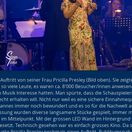
ftritt von seiner Frau Pricilla Presley (Bild oben). Sie zeigte
so viele Leute, es waren ca. 8'000 Besucher/innen anwese
en Musik Interesse hatten. Man spürte, dass die Schauspiele
echt erhalten will. Nicht nur weil es eine sichere Einnahmequ
Mannes immer noch bewundert und es so für die Nachwelt au
ssung wurden diverse langsamere Stücke gespielt, immer m
im Mittelpunkt. Mit der grossen LED Wand im Hintergrund 
esetzt. Technisch gesehen war es einfach grosses Kino. Da s
tte Pricilla Presley nochmals einen Auftritt. Publikumsnah 