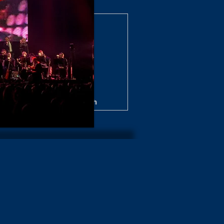
zerte/Shows Archiv 2025
 Shows 2024/25 Archiv
nzert/Shows Archiv 2022
e / Show Archiv 2020
ws Archiv 2019/20
t Archiv 2017
Über mich