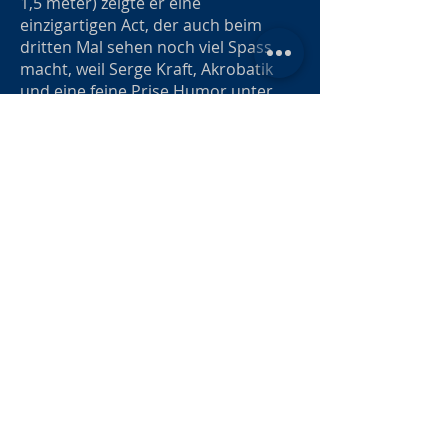
1,5 meter) zeigte er eine
einzigartigen Act, der auch beim
dritten Mal sehen noch viel Spass
macht, weil Serge Kraft, Akrobatik
und eine feine Prise Humor unter
einen Hut bringt.
Sein zweiter Auftritt war ein rasanter
Jonglage Act wie man es schon sehr
oft gesehen hatte und der deshalb
mit den anderen Act des Abend nicht
so recht mithalten konnte.
Die letzte Ausgabe des Cabaret Lune
Noire vor der Sommerpause hat
bewiesen, das sechs Künstler/innen
von Weltformat, die Freude an der
Sache haben, für einen
unvergesslichen Abend ausreichen.
For the big view please