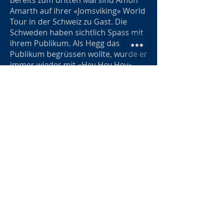
Bereits zum dritten Mal sind Amon
Amarth auf ihrer «Jomsviking» World
Tour in der Schweiz zu Gast. Die
Schweden haben sichtlich Spass mit
ihrem Publikum. Als Hegg das
Publikum begrüssen wollte, wurde er
immer wieder mit «Hey Hey Hey»
Rufen unterbrochen. Ein wenig
schüchtern lachte der gross
gewachsene Sänger und begrüsste
seine treuen Anhänger auf Deutsch.
Es folgte «First Kill». Immer wieder
schossen Feuersäulen bis unters
Bühnendach. Man spürte die Hitze
bis in die hinteren Reihen.
Amon Amarth hauten einen Hit nach
dem anderen in die warme
Sommernacht. Das Publikum dankte
es mit Mitsingen und Klatschen.
Höhepunkt war die Hymne «Raise
your Horns»! Überall ragten die