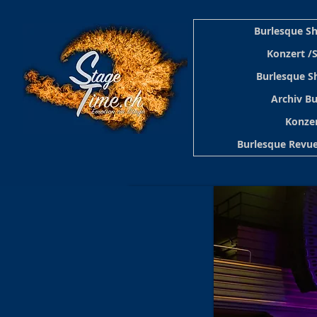
Burlesque S
Konzert /
Burlesque S
Archiv B
Konzer
Burlesque Revue