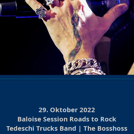
hows 2025/26
Konzert/Show 2026
Baloise Session
Kon
Show Archiv 2024
Konzerte/Shows Archiv 2023
Burlesque
hows 2023/24 Archiv
Burlesque Shows 2022/23 Archiv
Ko
urlesque 2020/21/22
Konzerte/ Shows Archiv 2021
Konzert
te /Show Archiv 2019
Konzert Archiv 2018
Burlesque Sho
s Archiv 2018/19
Burlesque Revue Archiv 2017/18
Konzer
29. Oktober 2022
Baloise Session Roads to Rock
Tedeschi Trucks Band | The Bosshoss