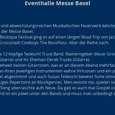
Eventhalle Messe Basel
 und abwechslungsreichen Musikalischen Feuerwerk kehrte 
e der Messe Basel.
utique Festival ging es auf einen langen Road Trip von Jac
 Grossstadt Cowboys The BossHoss. Aber der Reihe nach.
e 12-köpfige Tedeschi Truck Band. Namensgeber dieser Gro
itarre) und ihr Eheman Derek Trucks (Gitarre).
eltweit besten Gitarristen, was er an diesem Abend mehrfach
an ihren jeweiligen Instrumenten wahre Virtuosen und ein p
fekt abgestimmt und auch Susan Tedeschi beweist hohe stim
tiges Repertoire an Musikgenres. Man wusste nie, spielen si
 Song überraschte aufs Neue. Da gab es auch mal Gospel ode
nd ist ein Juwel unter den Bands und muss man unbedingt ei