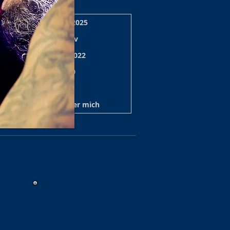
zerte/Shows Archiv 2025
 Shows 2024/25 Archiv
nzert/Shows Archiv 2022
e / Show Archiv 2020
ws Archiv 2019/20
t Archiv 2017
Über mich