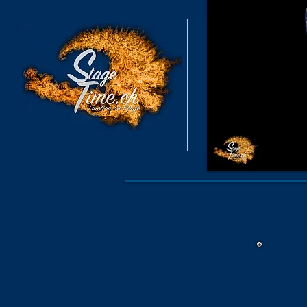
Burlesque S
Konzert /
Burlesque S
Archiv B
Konzer
Burlesque Revue