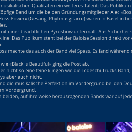
 musikalischen Qualitäten ein weiteres Talent: Das Publiku
Köpfige Band um die beiden Gründungsmitglieder Alec «Bos
oss Power» (Gesang, Rhytmusgitarre) waren in Basel in be
les.
it einer beachtlichen Pyroshow untermalt. Aus Sicherheit
line. Das Publikum steht bei der Baloise Session direkt vor
.
oss machte das auch der Band viel Spass. Es fand während
wie «Black is Beautiful» ging die Post ab.
her nicht so eine feine klingen wie die Tedeschi Trucks Ban
ys aber auch nicht.
and die musikalische Perfektion im Vordergrund bei den D
 im Vordergrund.
 beiden, auf ihre weise herausragenden Bands war auf jeden