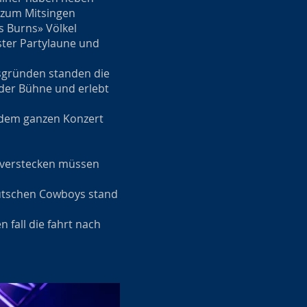
m zum Mitsingen
s Burns» Völkel
ster Partylaune und
sgründen standen die
 der Bühne und erlebt
 dem ganzen Konzert
d, verstecken müssen
eutschen Cowboys stand
 fall die fahrt nach