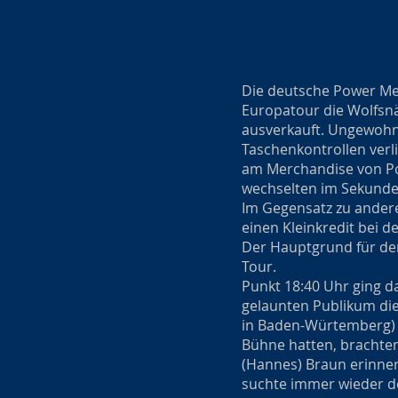
Die deutsche Power Met
Europatour die Wolfsnä
ausverkauft. Ungewohnt 
Taschenkontrollen verl
am Merchandise von Po
wechselten im Sekunde
Im Gegensatz zu ander
einen Kleinkredit bei 
Der Hauptgrund für den
Tour.
Punkt 18:40 Uhr ging d
gelaunten Publikum die
in Baden-Würtemberg) g
Bühne hatten, brachten
(Hannes) Braun erinnert
suchte immer wieder de