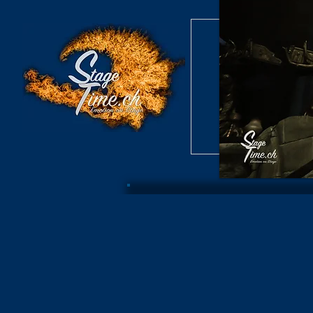
Burlesque S
Konzert /
Burlesque S
Archiv B
Konzer
Burlesque Revue