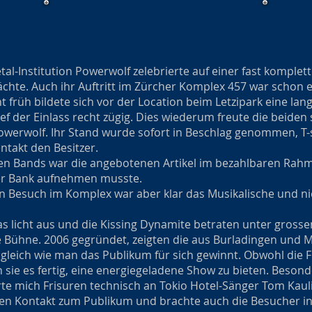
al-Institution Powerwolf zelebrierte auf einer fast komplet
chte. Auch ihr Auftritt im Zürcher Komplex 457 war schon e
früh bildete sich vor der Location beim Letzipark eine lang
ief der Einlass recht zügig. Dies wiederum freute die beid
werwolf. Ihr Stand wurde sofort in Beschlag genommen, T-
ntakt den Besitzer.
en Bands war die angebotenen Artikel im bezahlbaren Rah
der Bank aufnehmen musste.
 Besuch im Komplex war aber klar das Musikalische und ni
as licht aus und die Kissing Dynamite betraten unter gross
 Bühne. 2006 gegründet, zeigten die aus Burladingen und 
leich wie man das Publikum für sich gewinnt. Obwohl die Fü
 sie es fertig, eine energiegeladene Show zu bieten. Beson
e mich Frisuren technisch an Tokio Hotel-Sänger Tom Kaulit
n Kontakt zum Publikum und brachte auch die Besucher in 