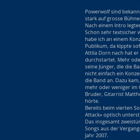
Powerwolf sind bekannt 
stark auf grosse Bühnen
Nach einem Intro legte
Schon sehr textsicher 
habe ich an einem Konz
Publikum, da kippte so
Attila Dorn nach hat e
durchstartet. Mehr od
seine Jünger, die die B
nicht einfach ein Konze
die Band an. Dazu kam,
mehr oder weniger im G
Bruder, Gitarrist Matth
hörte.
Bereits beim vierten S
Attack» optisch unterst
Das insgesamt zweistün
Songs aus der Vergang
Jahr 2007.