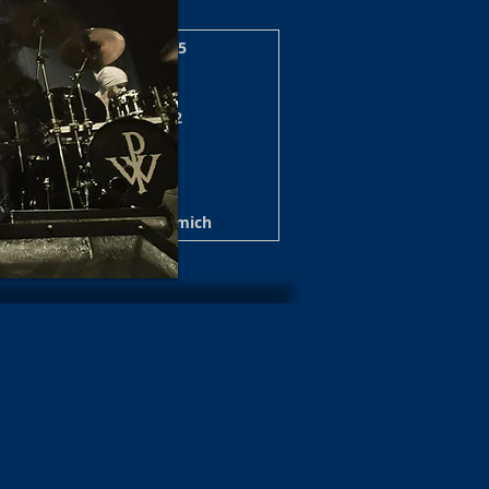
zerte/Shows Archiv 2025
 Shows 2024/25 Archiv
nzert/Shows Archiv 2022
e / Show Archiv 2020
ws Archiv 2019/20
t Archiv 2017
Über mich