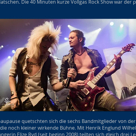
klatschen. Die 40 Minuten kurze Vollgas Rock Show war der p
aupause quetschten sich die sechs Bandmitglieder von de
e noch kleiner wirkende Bühne. Mit Henrik Englund Wilhelm
ängerin Elize Ryd (seit beginn 2008) teilten sich gleich drei