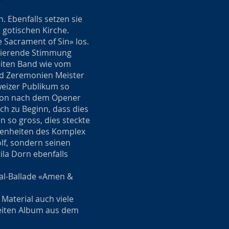
. Ebenfalls setzen sie
r gotischen Kirche.
 Sacrament of Sin» los.
isierende Stimmung
eiten Band wie vom
und Zeremonien Meister
weizer Publikum so
chon nach dem Opener
ch zu Beginn, dass dies
n so gross, dies steckte
benheiten des Komplex
lf, sondern seinen
ila Dorn ebenfalls
al-Ballade «Amen &
aterial auch viele
weiten Album aus dem