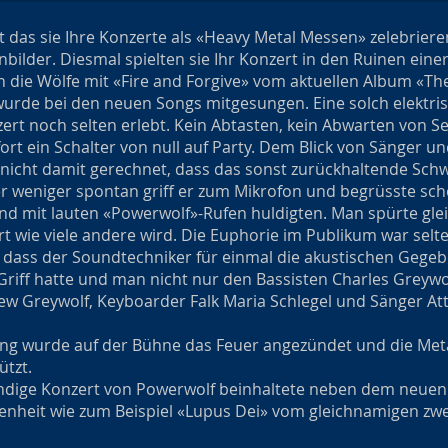
das sie Ihre Konzerte als «Heavy Metal Messen» zelebrieren
bilder. Diesmal spielten sie Ihr Konzert in den Ruinen eine
n die Wölfe mit «Fire and Forgive» vom aktuellen Album «The
wurde bei den neuen Songs mitgesungen. Eine solch elektr
ert noch selten erlebt. Kein Abtasten, kein Abwarten von S
fort ein Schalter von null auf Party. Dem Blick von Sänger 
r nicht damit gerechnet, dass das sonst zurückhaltende Sch
er weniger spontan griff er zum Mikrofon und begrüsste s
and mit lauten «Powerwolf»-Rufen huldigten. Man spürte glei
rt wie viele andere wird. Die Euphorie im Publikum war selte
 dass der Soundtechniker für einmal die akustischen Gege
riff hatte und man nicht nur den Bassisten Charles Greywo
ew Greywolf, Keyboarder Falk Maria Schlegel und Sänger Att
ong wurde auf der Bühne das Feuer angezündet und die Met
ützt.
dige Konzert von Powerwolf beinhaltete neben dem neuen M
enheit wie zum Beispiel «Lupus Dei» vom gleichnamigen z