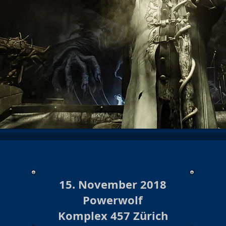
hows 2025/26
Konzert/Show 2026
Baloise Session
Kon
Show Archiv 2024
Konzerte/Shows Archiv 2023
Burlesque
hows 2023/24 Archiv
Burlesque Shows 2022/23 Archiv
Ko
urlesque 2020/21/22
Konzerte/ Shows Archiv 2021
Konzert
te /Show Archiv 2019
Konzert Archiv 2018
Burlesque Sho
s Archiv 2018/19
Burlesque Revue Archiv 2017/18
Konzer
15. November 2018
Powerwolf
Komplex 457 Zürich