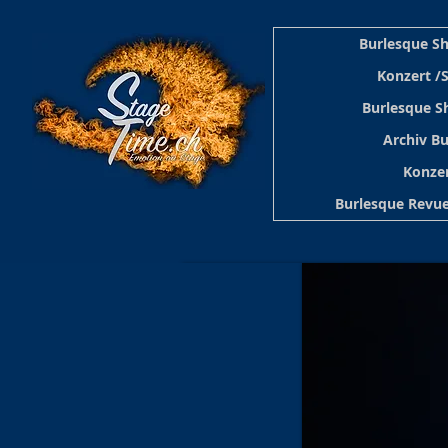
Burlesque S
Konzert /
Burlesque S
Archiv B
Konzer
Burlesque Revue