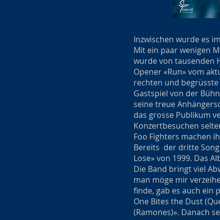
Inzwischen wurde es im 
Mit ein paar wenigen 
wurde von tausenden H
Opener «Run» vom aktu
rechten und begrüsste 
Gastspiel von der Bühn
seine treue Anhängersc
das grosse Publikum ver
Konzertbesuchen selten
Foo Fighters machen i
Bereits der dritte Song
Lose» von 1999. Das Al
Die Band bringt viel A
man möge mir verzeihen
finde, gab es auch ein
One Bites the Dust (Qu
(Ramones)». Danach se