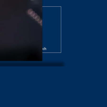
zerte/Shows Archiv 2025
 Shows 2024/25 Archiv
nzert/Shows Archiv 2022
e / Show Archiv 2020
ws Archiv 2019/20
t Archiv 2017
Über mich