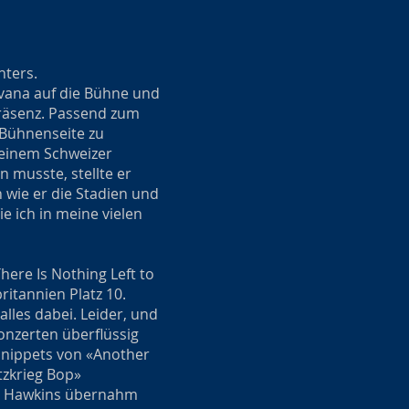
hters.
vana auf die Bühne und
räsenz. Passend zum
 Bühnenseite zu
seinem Schweizer
 musste, stellte er
 wie er die Stadien und
e ich in meine vielen
here Is Nothing Left to
itannien Platz 10.
lles dabei. Leider, und
onzerten überflüssig
 Snippets von «Another
tzkrieg Bop»
or Hawkins übernahm