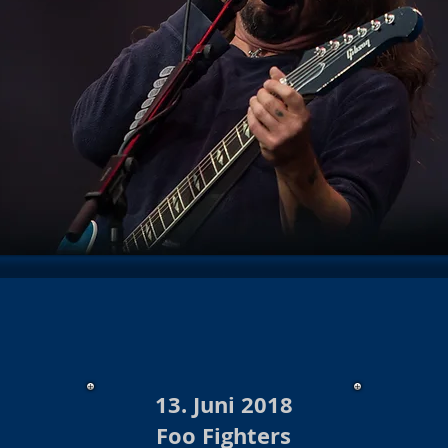
hows 2025/26
Konzert/Show 2026
Baloise Session
Kon
Show Archiv 2024
Konzerte/Shows Archiv 2023
Burlesque
hows 2023/24 Archiv
Burlesque Shows 2022/23 Archiv
Ko
urlesque 2020/21/22
Konzerte/ Shows Archiv 2021
Konzert
te /Show Archiv 2019
Konzert Archiv 2018
Burlesque Sho
s Archiv 2018/19
Burlesque Revue Archiv 2017/18
Konzer
13. Juni 2018
Foo Fighters