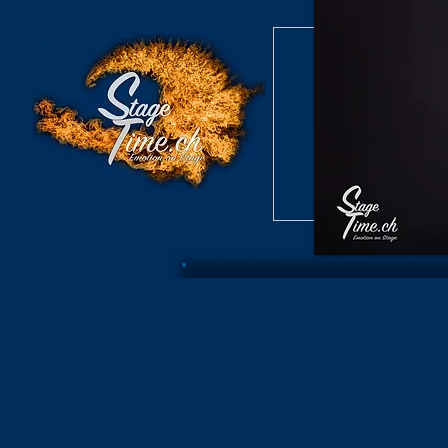
Burlesque S
Konzert /
Burlesque S
Archiv B
Konzer
Burlesque Revue