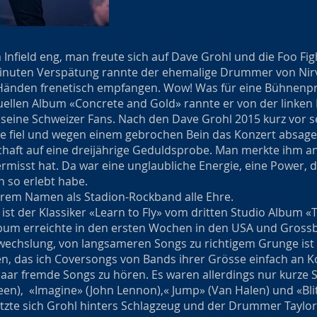
Infield eng, man freute sich auf Dave Grohl und die Foo Fig
Minuten Verspätung rannte der ehemalige Drummer von Nir
änden frenetisch empfangen. Wow! Was für eine Bühnenp
ellen Album «Concrete and Gold» rannte er von der linken
seine Schweizer Fans. Nach den Dave Grohl 2015 kurz vor 
e fiel und wegen einem gebrochen Bein das Konzert absagen
haft auf eine dreijährige Geduldsprobe. Man merkte ihm an
misst hat. Da war eine unglaubliche Energie, eine Power, di
 so erlebt habe.
hrem Namen als Stadion-Rockband alle Ehre.
 ist der Klassiker «Learn to Fly» vom dritten Studio Album «T
bum erreichte in den ersten Wochen in den USA und Grossbr
bwechslung, von langsameren Songs zu richtigem Grunge ist a
, das ich Coversongs von Bands ihrer Grösse einfach an K
 paar fremde Songs zu hören. Es waren allerdings nur kurze
een), «Imagine» (John Lennon),« Jump» (Van Halen) und «Bli
tzte sich Grohl hinters Schlagzeug und der Drummer Tayl