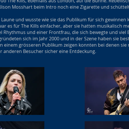
 The Kills, ebenfalls aus London, auf die Bühne. Rebellisc
lison Mosshart beim Intro noch eine Zigarette und schüttel
g Laune und wusste wie sie das Publikum für sich gewinnen 
war es für The Kills einfacher, aber sie hatten musikalisch m
el Rhythmus und einer Frontfrau, die sich bewegte und viel
 gründeten sich im Jahr 2000 und in der Szene haben sie best
Bern einem grösseren Publikum zeigen konnten bei denen sie
er anderen Besucher sicher eine Entdeckung.