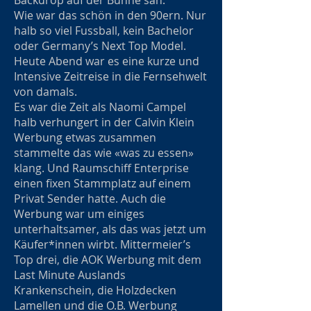
Backdrop auf der Bühne sah.
Wie war das schön in den 90ern. Nur
halb so viel Fussball, kein Bachelor
oder Germany’s Next Top Model.
Heute Abend war es eine kurze und
Intensive Zeitreise in die Fernsehwelt
von damals.
Es war die Zeit als Naomi Campel
halb verhungert in der Calvin Klein
Werbung etwas zusammen
stammelte das wie «was zu essen»
klang. Und Raumschiff Enterprise
einen fixen Stammplatz auf einem
Privat Sender hatte. Auch die
Werbung war um einiges
unterhaltsamer, als das was jetzt um
Käufer*innen wirbt. Mittermeier’s
Top drei, die AOK Werbung mit dem
Last Minute Auslands
Krankenschein, die Holzdecken
Lamellen und die O.B. Werbung