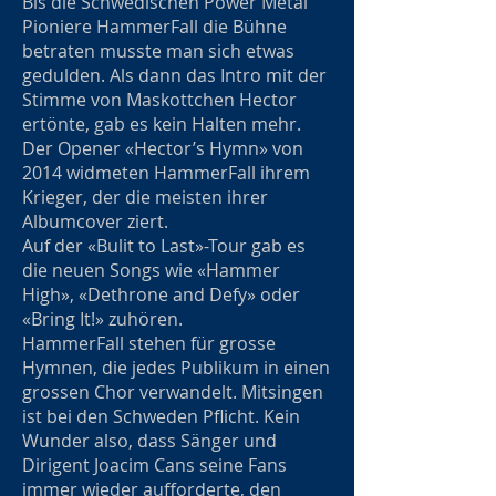
Bis die Schwedischen Power Metal
Pioniere HammerFall die Bühne
betraten musste man sich etwas
gedulden. Als dann das Intro mit der
Stimme von Maskottchen Hector
ertönte, gab es kein Halten mehr.
Der Opener «Hector’s Hymn» von
2014 widmeten HammerFall ihrem
Krieger, der die meisten ihrer
Albumcover ziert.
Auf der «Bulit to Last»-Tour gab es
die neuen Songs wie «Hammer
High», «Dethrone and Defy» oder
«Bring It!» zuhören.
HammerFall stehen für grosse
Hymnen, die jedes Publikum in einen
grossen Chor verwandelt. Mitsingen
ist bei den Schweden Pflicht. Kein
Wunder also, dass Sänger und
Dirigent Joacim Cans seine Fans
immer wieder aufforderte, den