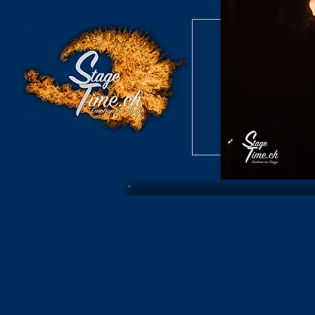
Burlesque S
Konzert /
Burlesque S
Archiv B
Konzer
Burlesque Revue