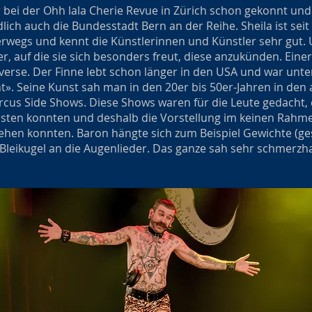
r bei der Ohh lala Cherie Revue in Zürich schon gekonnt un
ich auch die Bundesstadt Bern an der Reihe. Sheila ist seit
erwegs und kennt die Künstlerinnen und Künstler sehr gut. 
, auf die sie sich besonders freut, diese anzukünden. Eine
verse. Der Finne lebt schon länger in den USA und war un
nt». Seine Kunst sah man in den 20er bis 50er-Jahren in de
cus Side Shows. Diese Shows waren für die Leute gedacht, di
leisten konnten und deshalb die Vorstellung im keinen Rahm
ehen konnten. Baron hängte sich zum Beispiel Gewichte (ges
leikugel an die Augenlieder. Das ganze sah sehr schmerzhaf