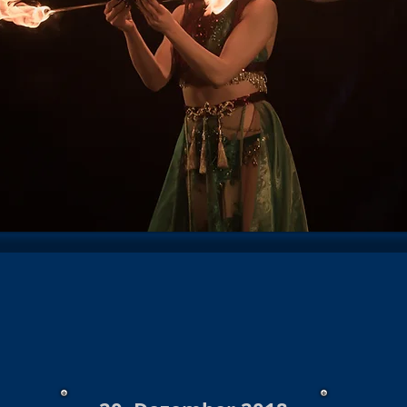
hows 2025/26
Konzert/Show 2026
Baloise Session
Kon
Show Archiv 2024
Konzerte/Shows Archiv 2023
Burlesque
hows 2023/24 Archiv
Burlesque Shows 2022/23 Archiv
Ko
urlesque 2020/21/22
Konzerte/ Shows Archiv 2021
Konzert
te /Show Archiv 2019
Konzert Archiv 2018
Burlesque Sho
s Archiv 2018/19
Burlesque Revue Archiv 2017/18
Konzer