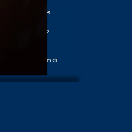
zerte/Shows Archiv 2025
 Shows 2024/25 Archiv
nzert/Shows Archiv 2022
e / Show Archiv 2020
ws Archiv 2019/20
t Archiv 2017
Über mich