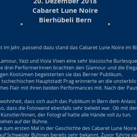
20. Dezember 2018
Cabaret Lune Noire
Bierhübeli Bern
ht im Jahr, passend dazu stand das Cabaret Lune Noire im B
amour, Yazz und Viola Vixen eine sehr klassische Burlesque
lle drei Performerinnen brachten den Glamour und die Ele
digen Kostümen begeisterten sie das Berner Publikum.
 tschechischen Hauptstadt Prag erinnerte an die unsterblic
ches Flair mit ihren beiden Performances mit. Nach der Pau
ewohnheit, dass sich auch das Publikum in Bern dem Anlas
o, dass die Fotowand ebenfalls sehr beliebt war. Ob mit d
ünstler/Innen, der Fotograf hatte alle Hände voll zu tun.
hehen auf der Bühne.
 zum ersten Mal in der Geschichte des Cabaret Lune Noire
t auf Schweizer Bühnen bereits sehr bekannt. Zuvor führte si