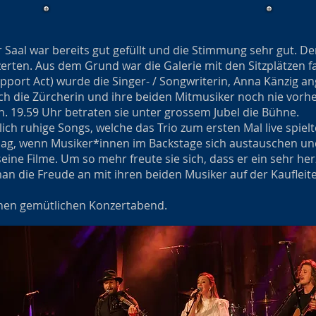
 Saal war bereits gut gefüllt und die Stimmung sehr gut. D
rten. Aus dem Grund war die Galerie mit den Sitzplätzen f
upport Act) wurde die Singer- / Songwriterin, Anna Känzig a
h die Zürcherin und ihre beiden Mitmusiker noch nie vorhe
n. 19.59 Uhr betraten sie unter grossem Jubel die Bühne.
ich ruhige Songs, welche das Trio zum ersten Mal live spielt
 mag, wenn Musiker*innen im Backstage sich austauschen un
eine Filme. Um so mehr freute sie sich, dass er ein sehr her
n die Freude an mit ihren beiden Musiker auf der Kaufleite
einen gemütlichen Konzertabend.