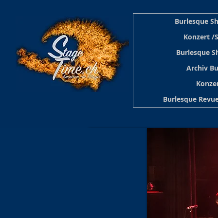
Burlesque S
Konzert /
Burlesque S
Archiv B
Konzer
Burlesque Revue