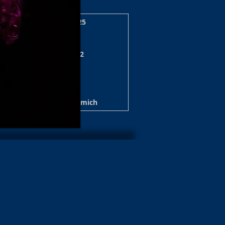
zerte/Shows Archiv 2025
 Shows 2024/25 Archiv
nzert/Shows Archiv 2022
e / Show Archiv 2020
ws Archiv 2019/20
t Archiv 2017
Über mich