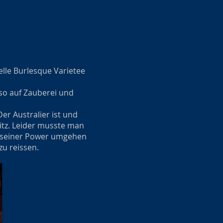
lle Burlesque Varietee
 so auf Zauberei und
er Australier ist und
itz. Leider musste man
t seiner Power umgehen
u reissen.