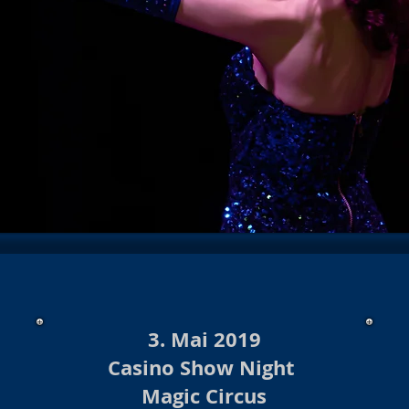
hows 2025/26
Konzert/Show 2026
Baloise Session
Kon
Show Archiv 2024
Konzerte/Shows Archiv 2023
Burlesque
hows 2023/24 Archiv
Burlesque Shows 2022/23 Archiv
Ko
urlesque 2020/21/22
Konzerte/ Shows Archiv 2021
Konzert
te /Show Archiv 2019
Konzert Archiv 2018
Burlesque Sho
s Archiv 2018/19
Burlesque Revue Archiv 2017/18
Konzer
3. Mai 2019
Casino Show Night
Magic Circus