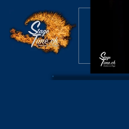
Burlesque S
Konzert /
Burlesque S
Archiv B
Konzer
Burlesque Revue