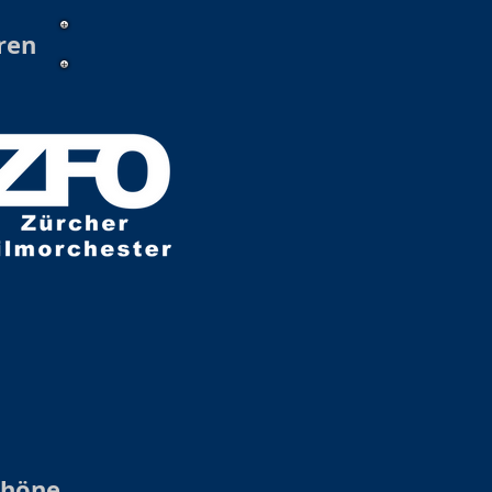
ren
chöne