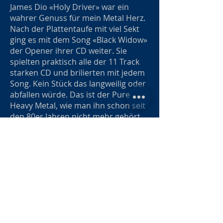
James Dio «Holy Driver» war ein
wahrer Genuss für mein Metal Herz.
Nach der Plattentaufe mit viel Sekt
ging es mit dem Song «Black Widow»
der Opener ihrer CD weiter. Sie
spielten praktisch alle der 11 Track
starken CD und brilierten mit jedem
Song. Kein Stück das langweilig oder
abfallen würde. Das ist der Pure
Heavy Metal, wie man ihn schon seit
den 80er Jahren nicht mehr gehört
hat, schlicht geil. Einizig Bassistin
Janine war etwas untergegangen,
Was aber Jammern auf sehr hohem
Niveau bedeuten würde.
Ich bin überzeugt, dass Burning
Witches eine grossen Weg vor sich
haben und sehr bald auch grosse
Bühnen als support Act bespielen
werden. Ich freue mich schon auf