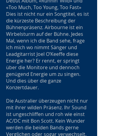
Debüt Album, «Runnin’ Wild» und
«Too Much, Too Young, Too Fast»
Dies ist nicht nur ein Songtitel, es ist
die kürzeste Beschreibung der
Bühnenpräsenz. Airbourne ist ein
Wirbelsturm auf der Bühne. Jedes
Mal, wenn ich die Band sehe, frage
ich mich wo nimmt Sänger und
Leadgitarrist Joel O’Keeffe diese
Energie her? Er rennt, er springt
über die Monitore und dennoch
genügend Energie um zu singen.
Und dies über die ganze
Konzertdauer.
Die Australier überzeugen nicht nur
mit ihrer wilden Präsenz. Ihr Sound
ist ungeschliffen und roh wie einst
AC/DC mit Bon Scott. Kein Wunder
werden die beiden Bands gerne
Verglichen oder sogar verwechselt.